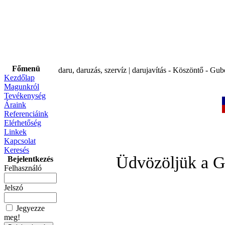
Főmenü
daru, daruzás, szervíz | darujavítás - Köszöntő - Gub
Kezdőlap
Magunkról
Tevékenység
Áraink
Referenciáink
Elérhetőség
Linkek
Kapcsolat
Keresés
Üdvözöljük a G
Bejelentkezés
Felhasználó
Jelszó
Jegyezze
meg!